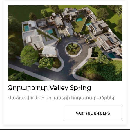
Ձորաղբյուր Valley Spring
Վաճառվում է 5 վիլլաների հողատարածքներ
ԿԱՐԴԱԼ ԱՎԵԼԻՆ