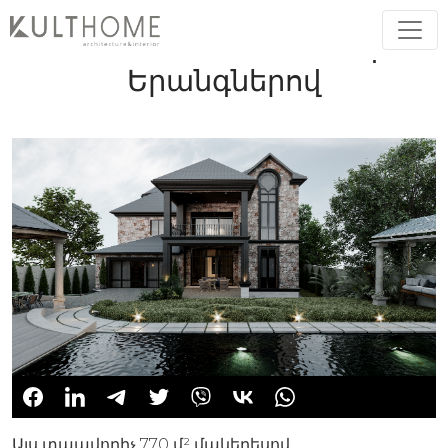
Առանձնատուն Մուգ
Երանգներով
Այս տպավորիչ 770 մ² մակերեսով