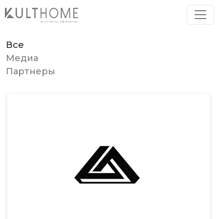
Н
А
Ш
И
П
А
Р
Т
Н
Е
Р
Ы
Все
Медиа
Партнеры