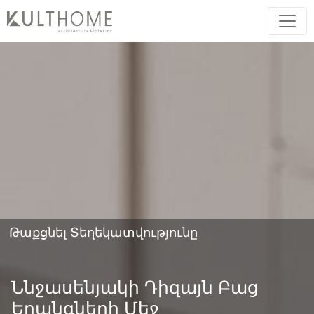
Թաքցնել Տեղեկատվությունը
Ննջասենյակի Դիզայն Բաց
Երանգների Մեջ