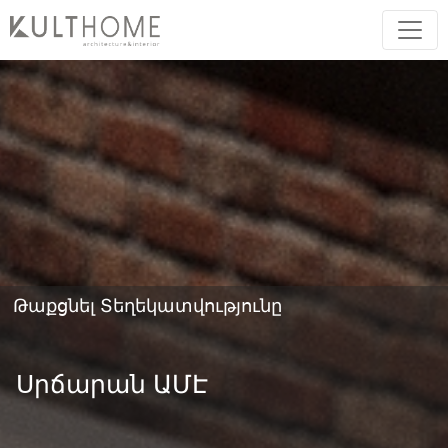
Թաքցնել Տեղեկատվությունը
Սրճարան ԱՄԷ