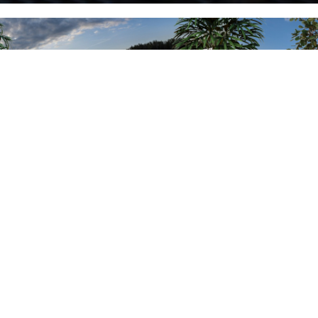
Улнеци Терраса
Что еще может быть приятнее, если не иметь в
доме такой идеальной террасы.